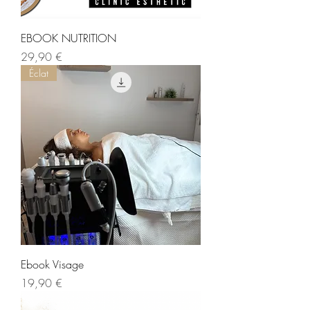
EBOOK NUTRITION
Prix
29,90 €
Éclat
Ebook Visage
Prix
19,90 €