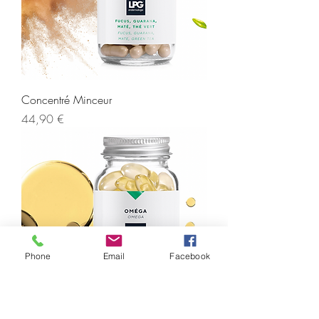
Concentré Minceur
Prix
44,90 €
Phone
Email
Facebook