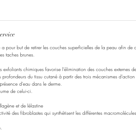
ervice
a pour but de retirer les couches superficielles de la peau afin de d
 les taches brunes.
ts exfoliants chimiques favorise l’élimination des couches externes d
s profondeurs du tissu cutané à partir des trois mécanismes d’action 
présence d’eau dans le derme.
ume de celui-ci.
agène et de lélastine​
ivité des fibroblastes qui synthétisent les différentes macromolécule
n.