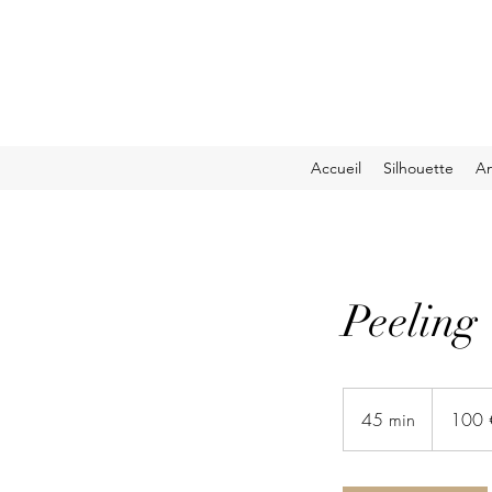
Accueil
Silhouette
An
Peeling
100
euros
45 min
4
100 
5
m